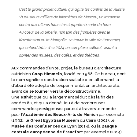
C’est le grand projet culturel qui agite les confins de la Russie
: à plusieurs milliers de kilomètres de Moscou, un immense
centre aux allures futuristes s’apprête à sortir de terre.
Au cœur de la Sibérie, non loin des frontières avec le
Kazakhstan ou la Mongolie, se trouve la ville de Kemerovo,
qui entend bâtir d’ici 2024 un complexe culturel, visant à
abriter des musées, des cafés, et des théâtres.
Aux commandes d’un tel projet, le bureau d’architecture
autrichien
Coop Himmelb
, fondé en 1968. Ce bureau, dont
le nom signifie « construction spatiale » en allemand, a
d’abord été adepte de l’expérimentation architecturale,
avant de se tourner vers le déconstructivisme.
Une esthétique qui a largement séduit dès la fin des
années 80, et qui a donné lieu à de nombreuses
commandes prestigieuses partout à travers le monde :
pour l’
Académie des Beaux-Arts de Munich
par exemple
(1992),
le Great Egyptian Museum
du Caire (2002), le
Musée des Confluences de Lyon
(2014), ou la
Banque
centrale européenne de Francfort
par exemple (2014).