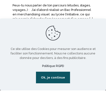
Peux-tu nous parler de ton parcours (études, stages,
voyages…) : J’ai d’abord réalisé un Bac Professionnel
en merchandising visuel au lycée l’Initiative, ce qui
m’a permis d’aborder l’aménagement d’un espace
[…]
Lire la suite
Ce site utilise des Cookies pour mesurer son audience et
faciliter son fonctionnement. Nous ne collectons aucune
donnée pour des tiers, à des fins publicitaire.
Politique RGPD
Ok, je continue
Les formations Com’art
FORMATION PRÉPA DESIGN & ARTS APPLIQUÉS