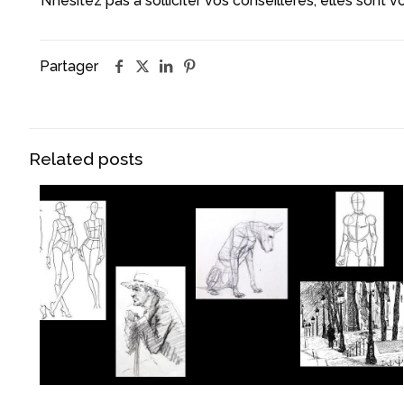
N’hésitez pas à solliciter vos conseillères, elles sont v
Partager
Related posts