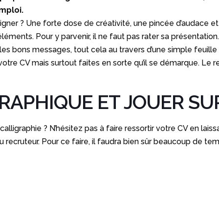
mploi.
signer ? Une forte dose de créativité, une pincée d’audace e
ents. Pour y parvenir, il ne faut pas rater sa présentation. 
r les bons messages, tout cela au travers d’une simple feuill
tre CV mais surtout faites en sorte qu’il se démarque. Le rec
GRAPHIQUE ET JOUER SU
calligraphie ? N’hésitez pas à faire ressortir votre CV en laiss
 recruteur. Pour ce faire, il faudra bien sûr beaucoup de tem