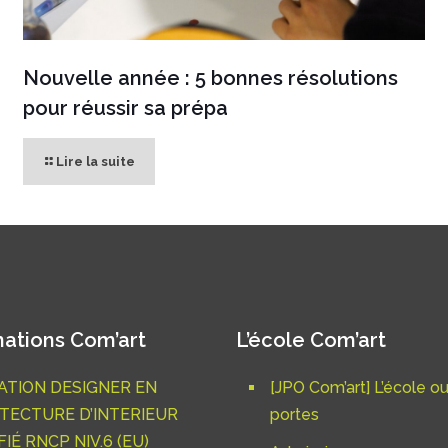
Nouvelle année : 5 bonnes résolutions
pour réussir sa prépa
Lire la suite
ations Com’art
L’école Com’art
TION DESIGNER EN
[JPO Com’art] L’école o
TECTURE D’INTERIEUR
portes
IÉ RNCP NIV.6 (EU)