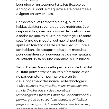
Leur utopie : un logement à la fois flexible et
écologique, dont la maquette a été présentée à
Avignon en janvier 2020.
Démontable, et remontable en 5 jours, cet
habitat du futur revendique des matériaux éco-
responsables, avec un bois issu de forêts situées
à moins de 500km du site de montage. Présenté
sous forme de module, cet habitat peut être
ajusté en fonction des désirs de chacun : libre à
son habitant de juxtaposer plusieurs modules
pour constituer son nouveau lieu de vie, ajoutant
ou retirant un salon, une chambre, ou un bureau.
Selon Flavien Menu, cette perception de l’habitat
du futur permettrait de soutenir l’artisanat, et de
ne pas compter en permanence sur le
développement des nouvelles technologies :
«
C’est vraiment une première et une innovation, très
simple. On n’est pas sur des innovations
technologiques, futuristes, mais sur une démarche qui
permet, grâce au savoir-faire, depuis le sylviculteur
jusqu’au scieur, jusqu’à l’assembleur et au charpentier,
de proposer un habitat assez inédit
».