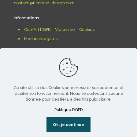
contact[@t]comart-design.com
Informations
Com’Art RGPD – Vie privée – Cookies
Mentions légales
Ce site utilise des Cookies pour mesurer son audience et
faciliter son fonctionnement. Nous ne collectons aucune
donnée pour des tiers, à des fins publicitaire.
© 2025-26 Com'Art. tous droits reservés - création &
développements
www.soft4one.com
- reproduction
Politique RGPD
même partielle interdite
Ok, je continue