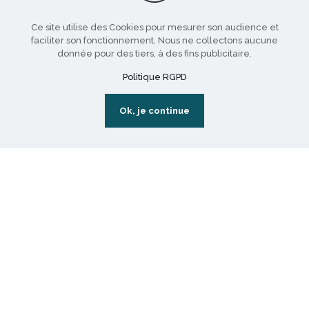
Ce site utilise des Cookies pour mesurer son audience et
faciliter son fonctionnement. Nous ne collectons aucune
donnée pour des tiers, à des fins publicitaire.
Politique RGPD
Ok, je continue
Qu’est ce que le Bauhaus ?
Alors pour commencer, « bau » signifie « bâtiment »,
et « Haus », signifie « maison ».Là tout de suite, peut-
être que ce n’est pas très clair, pourtant, le
[…]
Lire la suite