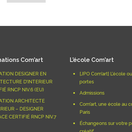
ations Com’art
L’école Com’art
TION DESIGNER EN
[JPO Com’art] L’école o
TECTURE D’INTERIEUR
portes
IÉ RNCP NIV.6 (EU)
Admissions
ATION ARCHITECTE
Com’art, une école au c
ÉRIEUR – DESIGNER
Paris
ACE CERTIFIÉ RNCP NIV.7
Échangeons sur votre p
créatif