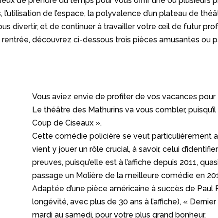
udicieux de prendre du temps pour vous offrir une ou plusieurs 
 l’utilisation de l’espace, la polyvalence d’un plateau de théâ
s divertir, et de continuer à travailler votre œil de futur pro
 rentrée, découvrez ci-dessous trois pièces amusantes ou pa
Vous aviez envie de profiter de vos vacances pour 
Le théâtre des Mathurins va vous combler, puisqu’il
Coup de Ciseaux ».
Cette comédie policière se veut particulièrement a
vient y jouer un rôle crucial, à savoir, celui d’identifi
preuves, puisqu’elle est à l’affiche depuis 2011, qu
passage un Molière de la meilleure comédie en 20
Adaptée d’une pièce américaine à succès de Paul P
longévité, avec plus de 30 ans à l’affiche), « Dernie
mardi au samedi, pour votre plus grand bonheur.