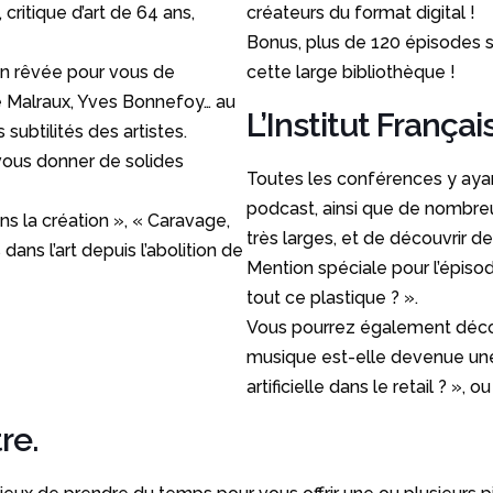
ritique d’art de 64 ans,
créateurs du format digital !
Bonus, plus de 120 épisodes son
ion rêvée pour vous de
cette large bibliothèque !
ré Malraux, Yves Bonnefoy… au
L’Institut França
 subtilités des artistes.
t vous donner de solides
Toutes les conférences y aya
podcast, ainsi que de nombreu
s la création », « Caravage,
très larges, et de découvrir de
dans l’art depuis l’abolition de
Mention spéciale pour l’épisod
tout ce plastique ? ».
Vous pourrez également décou
musique est-elle devenue une i
artificielle dans le retail ? », o
re.