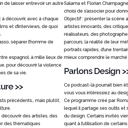
n de laisser entrevoir un autre
Salama et Florian Champagne s
choisi de s’associer pour donne
 à découvrir, avec à chaque
Objectif : présenter la scène 
ilms et d’interviews, de quoi
artistes innovants, des critiqu
.
réalisateurs, des photographes
icasso, séparer l’homme de
parcours, la réalité de leur mé
portraits rapides, d’une trent
tre espagnol, à mille lieux de
mieux comprendre le marché a
ue, pour découvrir la violence
Parlons Design
>
es de sa vie.
ture
>>
Ce podcast-là pourrait bien êt
vous vous intéressiez au desi
sts précédents… mais plutôt,
Ce programme créé par Romai
ture.
lequel il partage ses outils e
découvrir des artistes, des
du design. Certains invités vie
orer des thématiques
quant à l’utilisation de certai