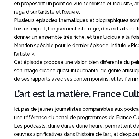
en proposant un point de vue féministe et inclusif», afi
regard sur l’artiste et l’œuvre.
Plusieurs épisodes thématiques et biographiques sont
fois un expert, longuement interrogé, des extraits de f
donner un ensemble très riche, et très ludique à la fois
Mention spéciale pour le dernier épisode, intitulé «P
l’artiste ».
Cet épisode propose une vision bien différente du pein
son image d’icône quasi-intouchable, de génie artistiq
de ses rapports avec ses contemporains, et les femm
L’art est la matière, France Cul
Ici, pas de jeunes journalistes comparables aux podca
une référence du panel de programmes de France Cul
Les podcasts, d’une durée d’une heure, permettent de 
œuvres significatives dans l’histoire de l’art, et d’expl