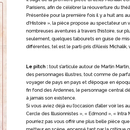
Parisiens, afin de célébrer la réouverture du théâ
Présentée pour la première fois il y a huit ans
d’Histoire », la pièce propose au spectateur un 
nombreuses aventures à travers l’histoire, sur p
seulement, quelques tabourets en guise de mi
différentes, tel est le parti-pris d’Alexis Michalik,
Le pitch :
tout s’articule autour de Martin Martin
des personnages illustres, tout comme de parfa
voyager de pays en pays et d’époque en époque.
fin fond des Ardennes, le personnage central d
à jamais son existence.
Si vous aviez déjà eu l’occasion d’aller voir les 
Cercle des Illusionnistes », « Edmond », « Intra
pourriez pas vous offrir une plus belle pièce que 
metteur en scène, encensé tant par la critique