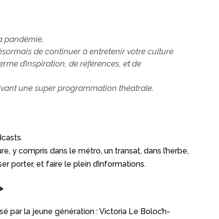
la pandémie.
 désormais de continuer à entretenir votre culture
erme d’inspiration, de références, et de
t vivant une super programmation théatrale.
dcasts.
re, y compris dans le métro, un transat, dans l’herbe,
er porter, et faire le plein d’informations.
>
isé par la jeune génération : Victoria Le Boloc’h-