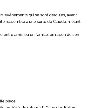
iers événements qui se sont déroulés, avant
uite ressemble à une sorte de Cluedo, mêlant
rée entre amis, ou en famille, en raison de son
lle pièce.
ite en 2013, de retour à l’affiche des Béliers