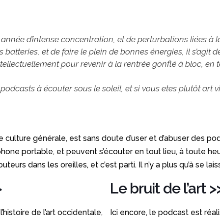
 année d’intense concentration, et de perturbations liées à 
 batteries, et de faire le plein de bonnes énergies, il s’agit
ellectuellement pour revenir à la rentrée gonflé à bloc, en t
 podcasts à écouter sous le soleil, et si vous etes plutôt ar
re culture générale, est sans doute d’user et d’abuser des po
phone portable, et peuvent s’écouter en tout lieu, à toute heu
urs dans les oreilles, et c’est parti. Il n’y a plus qu’à se laiss
>
Le bruit de l’art
>
istoire de l’art occidentale,
Ici encore, le podcast est réal