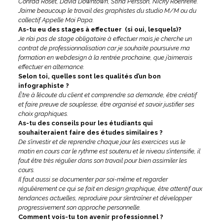
Conrad Roset, David Downtown, Stina Persson, Nicky Roehreke.
J’aime beaucoup le travail des graphistes du studio M/M ou du
collectif Appelle Moi Papa.
As-tu eu des stages à effectuer (si oui, lesquels)?
Je n’ai pas de stage obligatoire à effectuer mais je cherche un
contrat de professionnalisation car je souhaite poursuivre ma
formation en webdesign à la rentrée prochaine, que j’aimerais
effectuer en alternance.
Selon toi, quelles sont les qualités d’un bon
infographiste ?
Être à l’écoute du client et comprendre sa demande, être créatif
et faire preuve de souplesse, être organisé et savoir justifier ses
choix graphiques.
As-tu des conseils pour les étudiants qui
souhaiteraient faire des études similaires ?
De s’investir et de reprendre chaque jour les exercices vus le
matin en cours car le rythme est soutenu et le niveau s’intensifie, il
faut être très régulier dans son travail pour bien assimiler les
cours.
Il faut aussi se documenter par soi-même et regarder
régulièrement ce qui se fait en design graphique, être attentif aux
tendances actuelles, reproduire pour s’entraîner et développer
progressivement son approche personnelle.
Comment vois-tu ton avenir professionnel ?