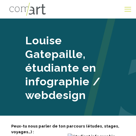
Louise
Gatepaille,
étudiante en
infographie /
webdesign
Peux-tu nous parler de ton parcours (études, stages,
voyages…) :