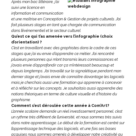
Après mon bac littéraire, j’ai
suivi une licence en
information et communication
et une maîtrise en Conception & Gestion de projets culturels. J’ai
fait plusieurs stages en tant que chargée de communication
dans l’événementiel et le secteur culturel.
Qu’est ce qui t’as amenée vers l’infographie (choix
d’orientation) ?
C’est en travaillant avec des graphistes dans le cadre de ces
stages que j’ai eu envie d’apprendre ce métier. J’ai rencontré
plusieurs personnes qui m’ont transmis leurs connaissances et
j’avais envie d’approfondir car ça m’intéressait beaucoup et
depuis longtemps. J’ai travaillé sur la signalétique pendant mon
dernier stage et j’avais envie de connaître davantage les logiciels
mais je cherchais aussi une formation qui apprenne à concevoir
et à réfléchir sur les concepts. Je souhaitais aussi apprendre des
notions théoriques en terme de culture visuelle et d’histoire du
graphisme.
Comment s’est déroulée cette année à Com’Art?
L’année scolaire demande un réel investissement personnel, c’est
un rythme très différent de l’université, et nous sommes très suivis
dans notre apprentissage. Le début de la formation est centré sur
l’apprentissage technique des logiciels, et une fois ses bases
acquises nous sommes amenés à développer notre créativité au