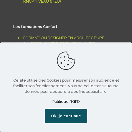
RNCP NIVEAU 6 (EU)
Les formations Com’art
FORMATION DESIGNER EN ARCHITECTURE
D’INTERIEUR CERTIFIÉ RNCP NIV.6 (EU)
FORMATION ARCHITECTE D’INTÉRIEUR –
DESIGNER D’ESPACE CERTIFIÉ RNCP NIV.7 (EU)
FORMATION DÉCORATION AMÉNAGEMENT
D’INTÉRIEUR CERTIFIÉ RNCP NIV.6 (EU)
Ce site utilise des Cookies pour mesurer son audience et
FORMATION BACHELOR ANIMATION 3D
faciliter son fonctionnement. Nous ne collectons aucune
FORMATION MONTAGE VIDÉO EFFETS SPÉCIAUX –
donnée pour des tiers, à des fins publicitaire.
CERTIFIÉ RNCP NIVEAU 6 (EU)
Politique RGPD
FORMATION MOTION DESIGN CERTIFIÉ RNCP
NIVEAU 6 (EU)
Ok, je continue