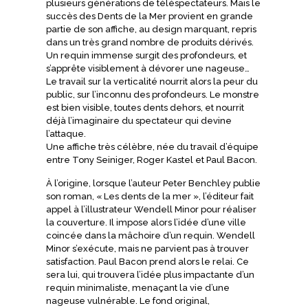
plusieurs générations de téléspectateurs. Mais le
succès des Dents de la Mer provient en grande
partie de son affiche, au design marquant, repris
dans un très grand nombre de produits dérivés.
Un requin immense surgit des profondeurs, et
s’apprête visiblement à dévorer une nageuse…
Le travail sur la verticalité nourrit alors la peur du
public, sur l’inconnu des profondeurs. Le monstre
est bien visible, toutes dents dehors, et nourrit
déjà l’imaginaire du spectateur qui devine
l’attaque.
Une affiche très célèbre, née du travail d’équipe
entre Tony Seiniger, Roger Kastel et Paul Bacon.
À l’origine, lorsque l’auteur Peter Benchley publie
son roman, « Les dents de la mer », l’éditeur fait
appel à l’illustrateur Wendell Minor pour réaliser
la couverture. Il impose alors l’idée d’une ville
coincée dans la mâchoire d’un requin. Wendell
Minor s’exécute, mais ne parvient pas à trouver
satisfaction. Paul Bacon prend alors le relai. Ce
sera lui, qui trouvera l’idée plus impactante d’un
requin minimaliste, menaçant la vie d’une
nageuse vulnérable. Le fond original,