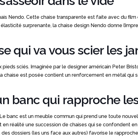
’asseoir dans le vide
nais Nendo. Cette chaise transparente est faite avec du film
e élasticité surprenante, la chaise design Nendo donne l’impr
se qui va vous scier les 
 pieds sciés. Imaginée par le designer américain Peter Bristol
el la chaise est posée contient un renforcement en métal qui so
un banc qui rapproche le
! Le banc est un meuble commun qui prend une toute nouvell
n réalité une succession de chaises qui se confondent en u
on des dossiers (les uns face aux autres) favorise le rapproc