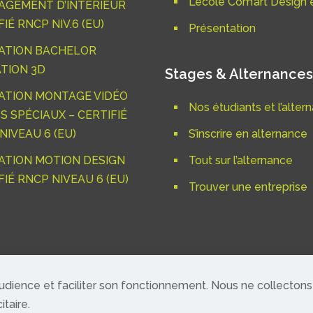
L’école Com’art Design e
GEMENT D’INTÉRIEUR
IÉ RNCP NIV.6 (EU)
Présentation
ATION BACHELOR
TION 3D
Stages & Alternances
ATION MONTAGE VIDÉO
Nos étudiants et l’alter
S SPÉCIAUX – CERTIFIÉ
NIVEAU 6 (EU)
S’inscrire en alternance
TION MOTION DESIGN
Tout sur l’alternance
FIÉ RNCP NIVEAU 6 (EU)
Trouver une entreprise
audience et faciliter son fonctionnement. Nous ne collectons
& développements
www.soft4one.com
- reproduction même pa
itaire.