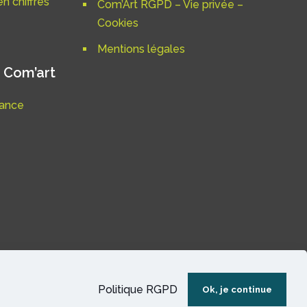
n chiffres
Com’Art RGPD – Vie privée –
Cookies
Mentions légales
 Com’art
nance
Politique RGPD
Ok, je continue
rtielle interdite