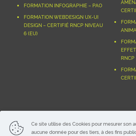
AMÉNA
FORMATION INFOGRAPHIE – PAO
CERTIF
FORMATION WEBDESIGN UX-UI
FORM
DESIGN – CERTIFIÉ RNCP NIVEAU
ANIMA
6 (EU)
FORM
EFFET
RNCP 
FORMA
CERTI
Ce site utilise des Cookies pour mesurer son 
© 2025-26 Com'Art. tous droits reservés - création 
aucune donnée pour des tiers, à des fins public