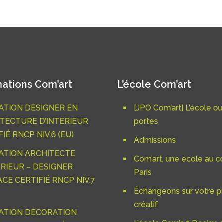
ations Com’art
L’école Com’art
TION DESIGNER EN
[JPO Com’art] L’école o
TECTURE D’INTERIEUR
portes
IÉ RNCP NIV.6 (EU)
Admissions
ATION ARCHITECTE
Com’art, une école au c
ÉRIEUR – DESIGNER
Paris
ACE CERTIFIÉ RNCP NIV.7
Échangeons sur votre p
créatif
ATION DÉCORATION