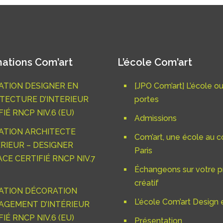
ations Com’art
L’école Com’art
TION DESIGNER EN
[JPO Com’art] L’école o
TECTURE D’INTERIEUR
portes
IÉ RNCP NIV.6 (EU)
Admissions
ATION ARCHITECTE
Com’art, une école au c
ÉRIEUR – DESIGNER
Paris
ACE CERTIFIÉ RNCP NIV.7
Échangeons sur votre p
créatif
ATION DÉCORATION
L’école Com’art Design e
GEMENT D’INTÉRIEUR
IÉ RNCP NIV.6 (EU)
Présentation