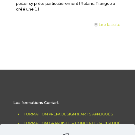
poster s’y prête particulièrement ! Roland Tiangco a
créé une
[…]
Lire la suite
Les formations Com’art
FORMATION PRÉPA DESIGN & ARTS APPLIQUÉS
FORMATION GRAPHISTE – CONCEPTEUR CERTIFIÉ
RNCP NIVEAU 6 (EU)