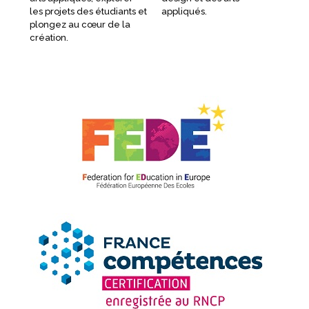
les projets des étudiants et
appliqués.
pro
plongez au cœur de la
de 
création.
Fév