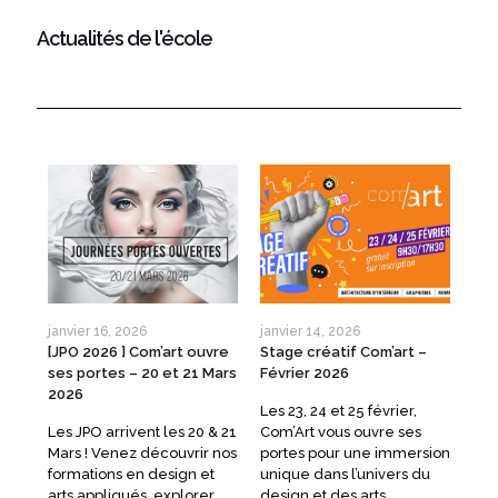
Actualités de l'école
janvier 16, 2026
janvier 14, 2026
janv
n
[JPO 2026 ] Com’art ouvre
Stage créatif Com’art –
Mat
ses portes – 20 et 21 Mars
Février 2026
fév
2026
z
Les 23, 24 et 25 février,
Com
Les JPO arrivent les 20 & 21
Com’Art vous ouvre ses
por
la
Mars ! Venez découvrir nos
portes pour une immersion
des
formations en design et
unique dans l’univers du
l’or
arts appliqués, explorer
design et des arts
déc