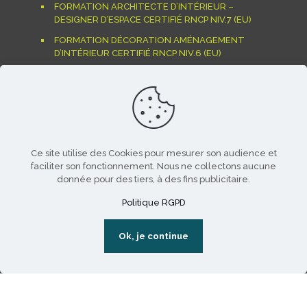
FORMATION ARCHITECTE D’INTÉRIEUR –
DESIGNER D’ESPACE CERTIFIÉ RNCP NIV.7 (EU)
FORMATION DÉCORATION AMÉNAGEMENT
D’INTÉRIEUR CERTIFIÉ RNCP NIV.6 (EU)
FORMATION BACHELOR ANIMATION 3D
FORMATION MONTAGE VIDÉO EFFETS SPÉCIAUX –
CERTIFIÉ RNCP NIVEAU 6 (EU)
FORMATION MOTION DESIGN CERTIFIÉ RNCP
NIVEAU 6 (EU)
Ce site utilise des Cookies pour mesurer son audience et
faciliter son fonctionnement. Nous ne collectons aucune
donnée pour des tiers, à des fins publicitaire.
L’école Com’art
Politique RGPD
[JPO Com’art] L’école ouvre ses portes
Ok, je continue
Admissions
Com’art, une école au coeur de Paris
Échangeons sur votre projet créatif