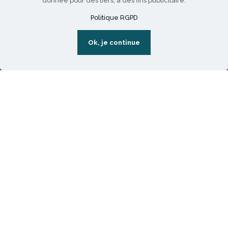
donnée pour des tiers, à des fins publicitaire.
Nos étudiants et l’alternance
Politique RGPD
S’inscrire en alternance
Tout sur l’alternance
Ok, je continue
Trouver une entreprise
Contacter Com’art
Com’Art
15 rue du Louvre
75001 Paris
Tél. : 01 83 96 86 86
Fax : 01 83 96 86 87
contact[@t]comart-design.com
Informations
Com’Art RGPD – Vie privée – Cookies
Mentions légales