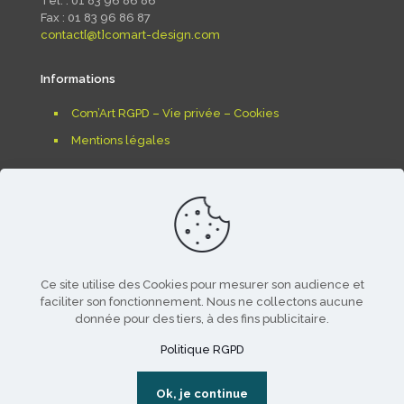
Tél. : 01 83 96 86 86
Fax : 01 83 96 86 87
contact[@t]comart-design.com
Informations
Com’Art RGPD – Vie privée – Cookies
Mentions légales
Ce site utilise des Cookies pour mesurer son audience et
faciliter son fonctionnement. Nous ne collectons aucune
donnée pour des tiers, à des fins publicitaire.
© 2025-26 Com'Art. tous droits reservés - création &
développements
www.soft4one.com
- reproduction
Politique RGPD
même partielle interdite
Ok, je continue