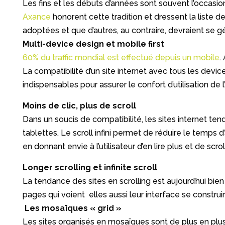
Les fins et les débuts d’années sont souvent l’occasion
Axance
honorent cette tradition et dressent la liste
adoptées et que d’autres, au contraire, devraient se gé
Multi-device design et mobile first
60% du traffic mondial est effectué depuis un mobile
.
La compatibilité d’un site internet avec tous les devic
indispensables pour assurer le confort d’utilisation de l
Moins de clic, plus de scroll
Dans un soucis de compatibilité, les sites internet t
tablettes. Le scroll infini permet de réduire le temp
en donnant envie à l’utilisateur d’en lire plus et de scr
Longer scrolling et infinite scroll
La tendance des sites en scrolling est aujourd’hui bie
pages qui voient elles aussi leur interface se construir
Les mosaïques « grid »
Les sites organisés en mosaïques sont de plus en plus 