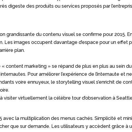
très digeste des produits ou services proposés par l’entrepri
sation grandissante du contenu visuel se confirme pour 2015.
. Les images occupent davantage d’espace pour un effet pl
rrière plan.
i le « content marketing » se répand de plus en plus au sein du
es internautes. Pour améliorer l’expérience de l’internaute et
nts voire ennuyeux, le storytelling visuel s’enrichit de con
oire.
 à visiter virtuellement la célèbre tour d’observation à Seattl
 avec la multiplication des menus cachés. Simplicité et min
ficher que sur demande. Les utilisateurs y accèdent grâce à 