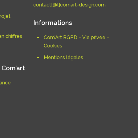
contact[@t]comart-design.com
rojet
Informations
n chiffres
Com’Art RGPD – Vie privée –
Cookies
Mentions légales
 Com’art
nance