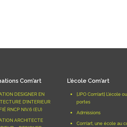
ations Com’art
L’école Com’art
TION DESIGNER EN
[JPO Com’art] L’école o
TECTURE D’INTERIEUR
portes
IÉ RNCP NIV.6 (EU)
Admissions
ATION ARCHITECTE
Com’art, une école au c